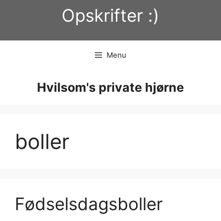
Hop
Opskrifter :)
til
indhold
Menu
Hvilsom's private hjørne
boller
Fødselsdagsboller