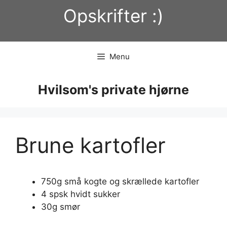
Hop
Opskrifter :)
til
indhold
Menu
Hvilsom's private hjørne
Brune kartofler
750g små kogte og skrællede kartofler
4 spsk hvidt sukker
30g smør