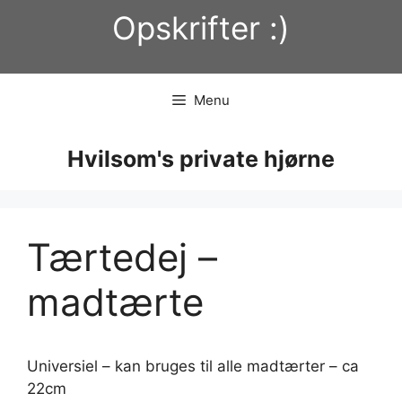
Hop
Opskrifter :)
til
indhold
Menu
Hvilsom's private hjørne
Tærtedej –
madtærte
Universiel – kan bruges til alle madtærter – ca
22cm