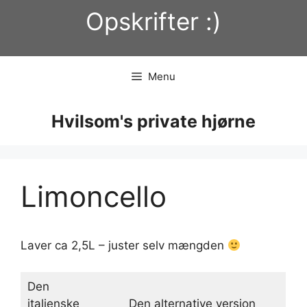
Hop
Opskrifter :)
til
indhold
Menu
Hvilsom's private hjørne
Limoncello
Laver ca 2,5L – juster selv mængden
Den
italienske
Den alternative version