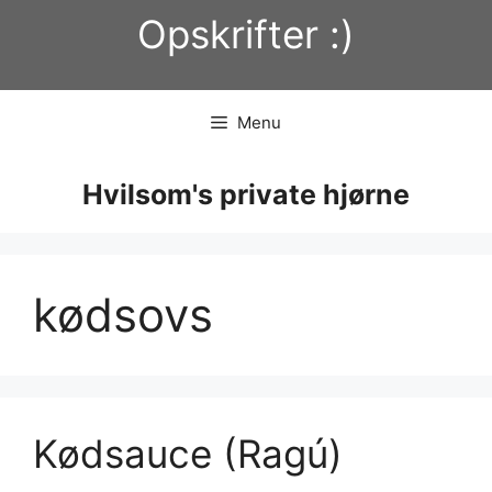
Hop
Opskrifter :)
til
indhold
Menu
Hvilsom's private hjørne
kødsovs
Kødsauce (Ragú)