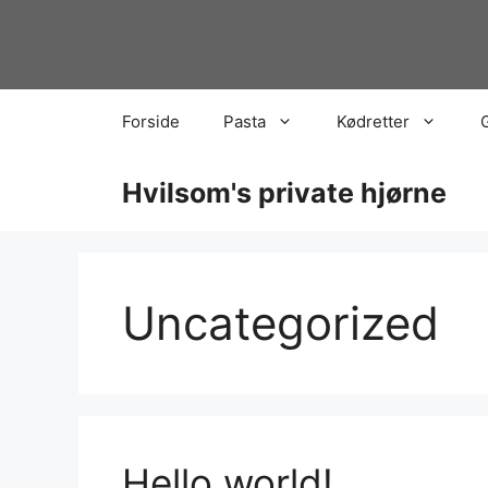
Hop
til
indhold
Forside
Pasta
Kødretter
Hvilsom's private hjørne
Uncategorized
Hello world!